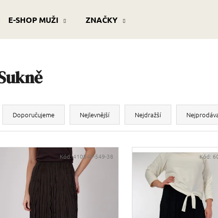
E-SHOP MUŽI
ZNAČKY
Co potřebujete najít?
Sukně
HLEDAT
Ř
a
Doporučujeme
Nejlevnější
Nejdražší
Nejprodáva
z
Doporučujeme
e
V
n
ý
Kód:
410841-549-38
Kód:
6
í
p
p
r
s
o
p
d