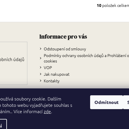
položek celke
10
O
v
l
Zápatí
á
d
Informace pro vás
a
c
Odstoupení od smlouvy
í
Podmínky ochrany osobních údajů a Prohlášení 
p
obních údajů
cookies
r
VOP
v
Jak nakupovat
k
Kontakty
y
v
ý
oužívá soubory cookie. Dalším
p
Odmítnout
 tohoto webu vyjadřujete souhlas s
i
váním.. Více informací
zde
.
s
u
í
va vyhrazena.
Upravit nastavení cookies