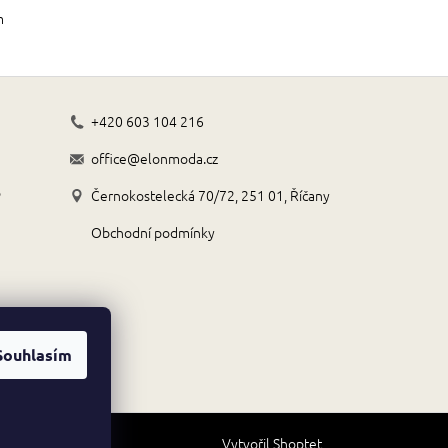
m
+420 603 104 216
office@elonmoda.cz
o
Černokostelecká 70/72, 251 01, Říčany
Obchodní podmínky
Souhlasím
Vytvořil Shoptet