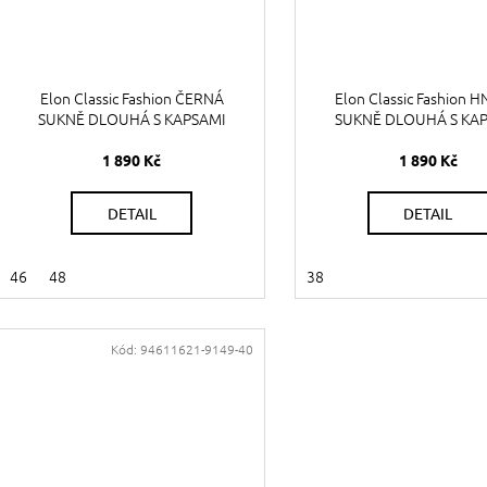
Elon Classic Fashion ČERNÁ
Elon Classic Fashion 
SUKNĚ DLOUHÁ S KAPSAMI
SUKNĚ DLOUHÁ S KA
1 890 Kč
1 890 Kč
DETAIL
DETAIL
46
48
38
Kód:
94611621-9149-40