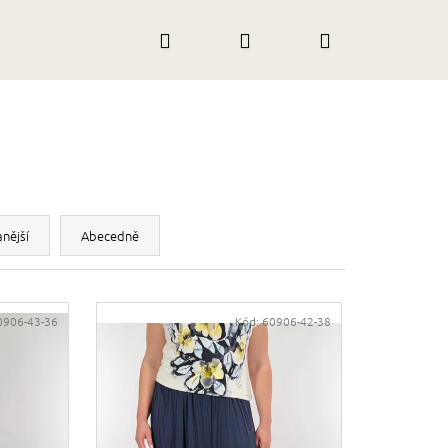
Hledat
Přihlášení
Nákupní
košík
nější
Abecedně
0906-43-36
Kód:
60906-42-38