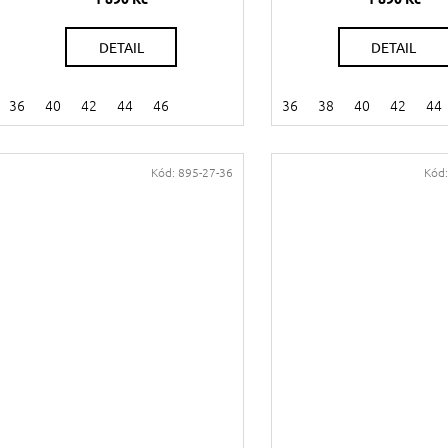
DETAIL
DETAIL
36
40
42
44
46
36
38
40
42
44
Kód:
895-27-36
Kód