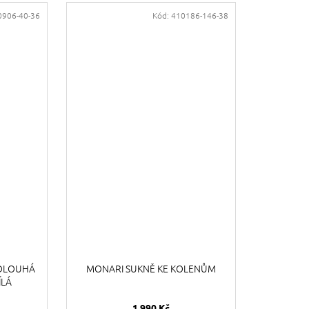
0906-40-36
Kód:
410186-146-38
 DLOUHÁ
MONARI SUKNĚ KE KOLENŮM
ÍLÁ
1 990 Kč