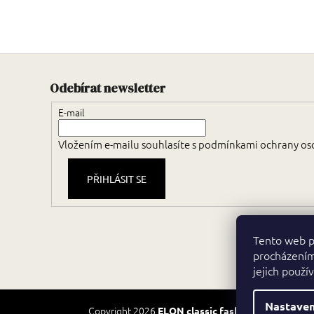
Odebírat newsletter
E-mail
Vložením e-mailu souhlasíte s
podmínkami ochrany os
PŘIHLÁSIT SE
Tento web p
procházením
jejich použí
Nastaven
Copyright 2026
. Všechna prá
ELON classic fashion