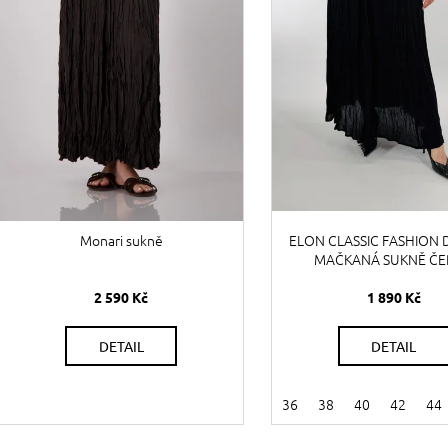
r
u
o
k
d
t
u
ů
k
t
ů
Monari sukně
ELON CLASSIC FASHION
MAČKANÁ SUKNĚ Č
2 590 Kč
1 890 Kč
DETAIL
DETAIL
36
38
40
42
44