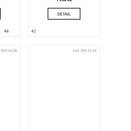
DETAIL
46
42
:
895-26-38
Kód:
895-25-36