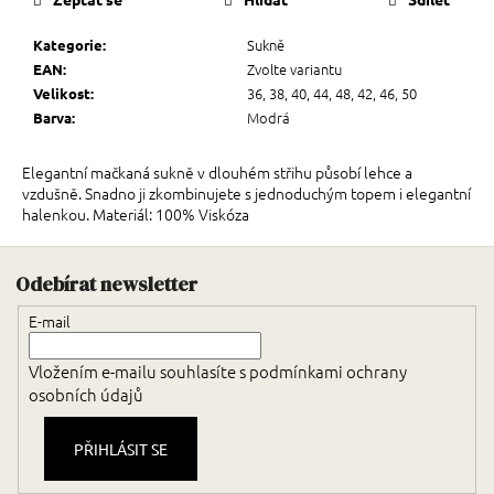
Sukně
Kategorie
:
Zvolte variantu
EAN
:
36, 38, 40, 44, 48, 42, 46, 50
Velikost
:
Modrá
Barva
:
Elegantní mačkaná sukně v dlouhém střihu působí lehce a
vzdušně. Snadno ji zkombinujete s jednoduchým topem i elegantní
halenkou. Materiál: 100% Viskóza
Zápatí
Odebírat newsletter
E-mail
Vložením e-mailu souhlasíte s
podmínkami ochrany
osobních údajů
PŘIHLÁSIT SE