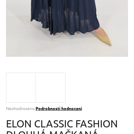
a
j
í
t
?
HLEDAT
D
o
p
Průměrné
Neohodnoceno
Podrobnosti hodnocení
hodnocení
o
produktu
ELON CLASSIC FASHION
r
je
u
0,0