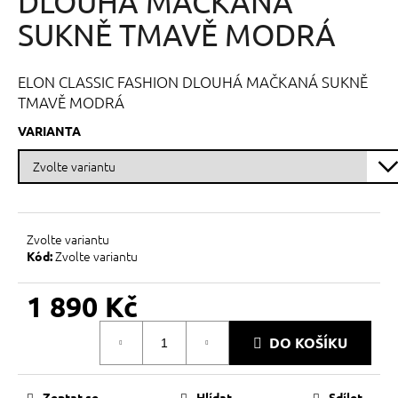
DLOUHÁ MAČKANÁ
č
z
u
5
SUKNĚ TMAVĚ MODRÁ
j
hvězdiček.
e
m
ELON CLASSIC FASHION DLOUHÁ MAČKANÁ SUKNĚ
e
TMAVĚ MODRÁ
VARIANTA
Zvolte variantu
Zvolte variantu
Kód:
1 890 Kč
Měrná
DO KOŠÍKU
cena:
Zeptat se
Hlídat
Sdílet