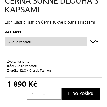
ČERNÁ SUKNĚ DLOUHÁ S
č
z
u
5
KAPSAMI
j
hvězdiček.
e
m
Elon Classic Fashion Černá sukně dlouhá s kapsami
e
VARIANTA
Zvolte variantu
Zvolte variantu
Kód:
ELON Classic Fashion
Značka:
1 890 Kč
Měrná
DO KOŠÍKU
cena: