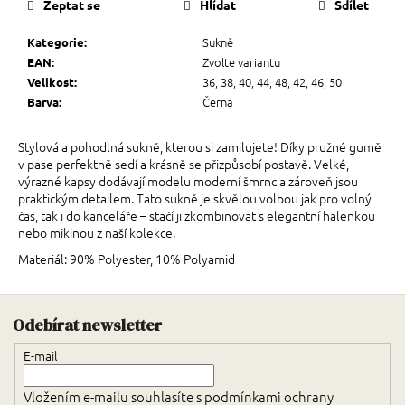
Zeptat se
Hlídat
Sdílet
Sukně
Kategorie
:
Zvolte variantu
EAN
:
36, 38, 40, 44, 48, 42, 46, 50
Velikost
:
Černá
Barva
:
Stylová a pohodlná sukně, kterou si zamilujete! Díky pružné gumě
v pase perfektně sedí a krásně se přizpůsobí postavě. Velké,
výrazné kapsy dodávají modelu moderní šmrnc a zároveň jsou
praktickým detailem. Tato sukně je skvělou volbou jak pro volný
čas, tak i do kanceláře – stačí ji zkombinovat s elegantní halenkou
nebo mikinou z naší kolekce.
Materiál: 90% Polyester, 10% Polyamid
Zápatí
Odebírat newsletter
E-mail
Vložením e-mailu souhlasíte s
podmínkami ochrany