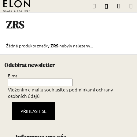
K
Přejít
Hledat
Nákup
M
Přihlášení
na
o
obsah
Zpět
Zpět
košík
š
ZRS
í
C
k
o
Žádné produkty značky
nebyly nalezeny...
ZRS
p
o
Zápatí
t
Odebírat newsletter
ř
E-mail
e
b
Vložením e-mailu souhlasíte s
podmínkami ochrany
u
osobních údajů
j
e
PŘIHLÁSIT SE
t
e
n