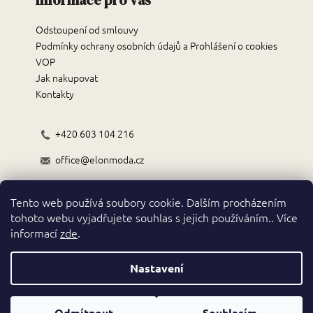
Informace pro vás
a
Odstoupení od smlouvy
j
Podmínky ochrany osobních údajů a Prohlášení o cookies
í
VOP
t
Jak nakupovat
?
Kontakty
+420 603 104 216
office@elonmoda.cz
HLEDAT
Černokostelecká 70/72, 251 01, Říčany
Tento web používá soubory cookie. Dalším procházením
Obchodní podmínky
tohoto webu vyjadřujete souhlas s jejich používáním.. Více
D
informací
zde
.
o
p
o
Nastavení
r
Vytvořil Shoptet
u
Copyright 2026
. Všechna práva vyhrazena.
Odmítnout
Souhlasím
ELON classic fashion