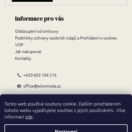
Informace pro vás
Odstoupení od smlouvy
Podmínky ochrany osobních údajů a Prohlášení o cookies
VOP
Jak nakupovat
Kontakty
+420 603 104 216
office@elonmoda.cz
Černokostelecká 70/72, 251 01, Říčany
Tento web používá soubory cookie. Dalším procházením
Obchodní podmínky
tohoto webu vyjadřujete souhlas s jejich používáním.. Více
informací
zde
.
Nastavení