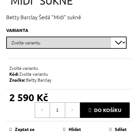
"MIDI" SUKNĚ
č
z
u
5
j
hvězdiček.
Betty Barclay Šedá "Midi" sukně
e
m
VARIANTA
e
Zvolte variantu
Zvolte variantu
Kód:
Betty Barclay
Značka:
2 590 Kč
Měrná
DO KOŠÍKU
cena:
Zeptat se
Hlídat
Sdílet