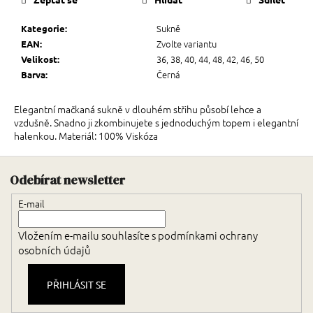
Sukně
Kategorie
:
Zvolte variantu
EAN
:
36, 38, 40, 44, 48, 42, 46, 50
Velikost
:
Černá
Barva
:
Elegantní mačkaná sukně v dlouhém střihu působí lehce a
vzdušně. Snadno ji zkombinujete s jednoduchým topem i elegantní
halenkou. Materiál: 100% Viskóza
Zápatí
Odebírat newsletter
E-mail
Vložením e-mailu souhlasíte s
podmínkami ochrany
osobních údajů
PŘIHLÁSIT SE