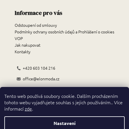
Informace pro vás
Odstoupení od smlouvy
Podmínky ochrany osobních údajů a Prohlášení o cookies
VOP
Jak nakupovat
Kontakty
+420 603 104 216
office@elonmoda.cz
Černokostelecká 70/72, 251 01, Říčany
Tento web používá soubory cookie. Dalším procházením
Obchodní podmínky
tohoto webu vyjadřujete souhlas s jejich používáním.. Více
informací
zde
.
Nastavení