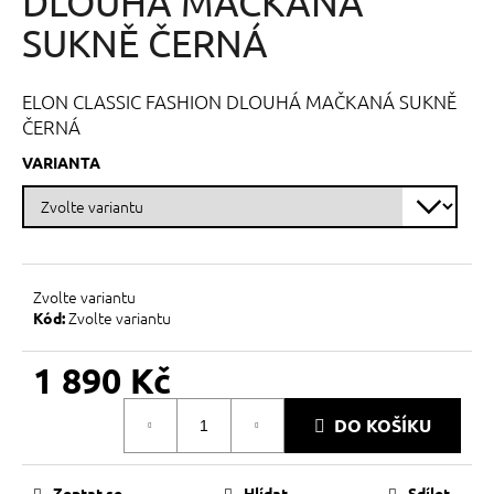
DLOUHÁ MAČKANÁ
č
z
u
5
SUKNĚ ČERNÁ
j
hvězdiček.
e
m
ELON CLASSIC FASHION DLOUHÁ MAČKANÁ SUKNĚ
e
ČERNÁ
VARIANTA
Zvolte variantu
Zvolte variantu
Kód:
1 890 Kč
Měrná
DO KOŠÍKU
cena:
Zeptat se
Hlídat
Sdílet