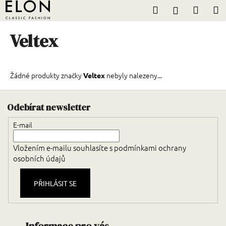
K
Přejít
Hledat
Nákup
M
Přihlášení
na
o
obsah
Zpět
Zpět
košík
š
Veltex
í
C
k
o
Žádné produkty značky
nebyly nalezeny...
Veltex
p
o
Zápatí
t
Odebírat newsletter
ř
E-mail
e
b
Vložením e-mailu souhlasíte s
podmínkami ochrany
u
osobních údajů
j
e
PŘIHLÁSIT SE
t
e
n