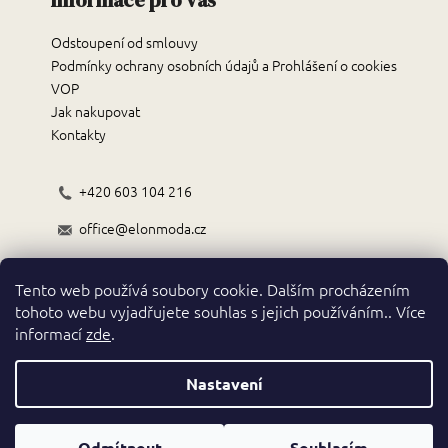
Informace pro vás
a
Odstoupení od smlouvy
j
Podmínky ochrany osobních údajů a Prohlášení o cookies
í
VOP
t
Jak nakupovat
?
Kontakty
+420 603 104 216
office@elonmoda.cz
HLEDAT
Černokostelecká 70/72, 251 01, Říčany
Tento web používá soubory cookie. Dalším procházením
Obchodní podmínky
tohoto webu vyjadřujete souhlas s jejich používáním.. Více
D
informací
zde
.
o
p
o
Nastavení
r
Vytvořil Shoptet
u
Copyright 2026
. Všechna práva vyhrazena.
Odmítnout
Souhlasím
ELON classic fashion