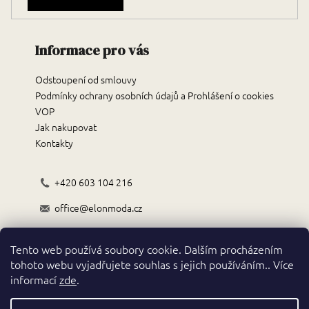
Informace pro vás
Odstoupení od smlouvy
Podmínky ochrany osobních údajů a Prohlášení o cookies
VOP
Jak nakupovat
Kontakty
+420 603 104 216
office@elonmoda.cz
Černokostelecká 70/72, 251 01, Říčany
Tento web používá soubory cookie. Dalším procházením
Obchodní podmínky
tohoto webu vyjadřujete souhlas s jejich používáním.. Více
informací
zde
.