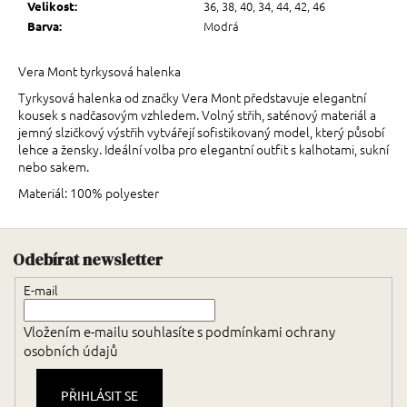
36, 38, 40, 34, 44, 42, 46
Velikost
:
Modrá
Barva
:
Vera Mont tyrkysová halenka
Tyrkysová halenka od značky Vera Mont představuje elegantní
kousek s nadčasovým vzhledem. Volný střih, saténový materiál a
jemný slzičkový výstřih vytvářejí sofistikovaný model, který působí
lehce a žensky. Ideální volba pro elegantní outfit s kalhotami, sukní
nebo sakem.
Materiál: 100% polyester
Zápatí
Odebírat newsletter
E-mail
Vložením e-mailu souhlasíte s
podmínkami ochrany
osobních údajů
PŘIHLÁSIT SE