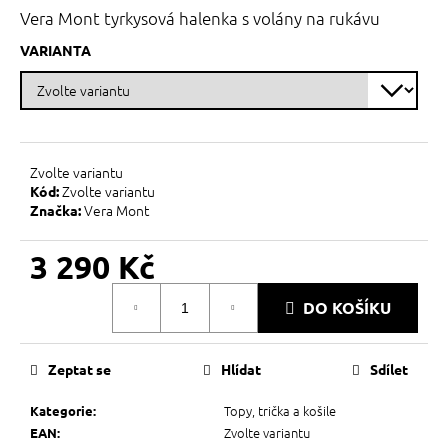
č
z
Vera Mont tyrkysová halenka s volány na rukávu
u
5
j
hvězdiček.
VARIANTA
e
m
e
Zvolte variantu
Zvolte variantu
Kód:
Vera Mont
Značka:
3 290 Kč
Měrná
DO KOŠÍKU
cena:
Zeptat se
Hlídat
Sdílet
Topy, trička a košile
Kategorie
:
Zvolte variantu
EAN
: