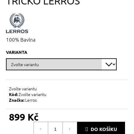
TRIČKO LERROS
č
z
u
5
j
hvězdiček.
e
m
e
100% Bavlna
VARIANTA
Zvolte variantu
Zvolte variantu
Kód:
Lerros
Značka:
899 Kč
Měrná
DO KOŠÍKU
cena: