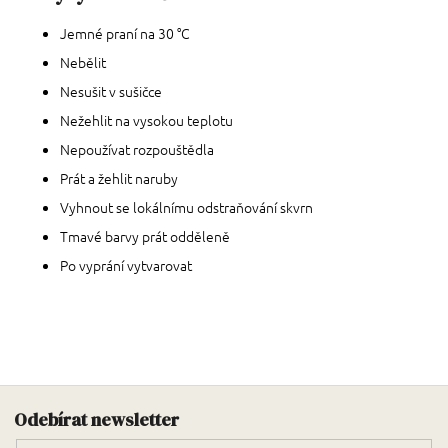
Jemné praní na 30 °C
Nebělit
Nesušit v sušičce
Nežehlit na vysokou teplotu
Nepoužívat rozpouštědla
Prát a žehlit naruby
Vyhnout se lokálnímu odstraňování skvrn
Tmavé barvy prát odděleně
Po vyprání vytvarovat
Zápatí
Odebírat newsletter