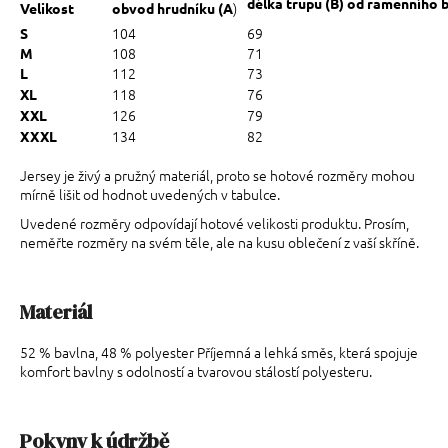
délka trupu (B) od ramenního 
)
Velikost
obvod hrudníku (A
104
69
S
108
71
M
112
73
L
118
76
XL
126
79
XXL
134
82
XXXL
Jersey je živý a pružný materiál, proto se hotové rozměry mohou
mírně lišit od hodnot uvedených v tabulce.
Uvedené rozměry odpovídají hotové velikosti produktu. Prosím,
neměřte rozměry na svém těle, ale na kusu oblečení z vaší skříně.
Materiál
52 % bavlna, 48 % polyester Příjemná a lehká směs, která spojuje
komfort bavlny s odolností a tvarovou stálostí polyesteru.
Pokyny k údržbě