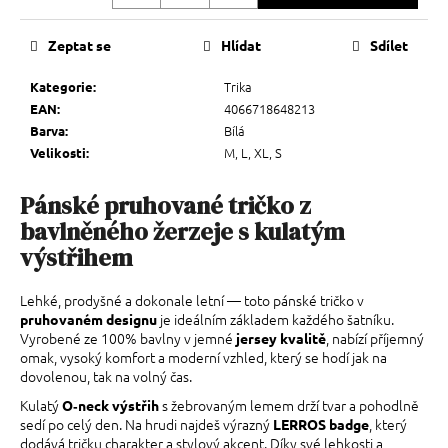
Zeptat se
Hlídat
Sdílet
Trika
Kategorie
:
4066718648213
EAN
:
Bílá
Barva
:
M, L, XL, S
Velikosti
:
Pánské pruhované tričko z
bavlněného žerzeje s kulatým
výstřihem
Lehké, prodyšné a dokonale letní — toto pánské tričko v
je ideálním základem každého šatníku.
pruhovaném designu
Vyrobené ze 100% bavlny v jemné
, nabízí příjemný
jersey kvalitě
omak, vysoký komfort a moderní vzhled, který se hodí jak na
dovolenou, tak na volný čas.
Kulatý
s žebrovaným lemem drží tvar a pohodlně
O‑neck výstřih
sedí po celý den. Na hrudi najdeš výrazný
, který
LERROS badge
dodává tričku charakter a stylový akcent. Díky své lehkosti a