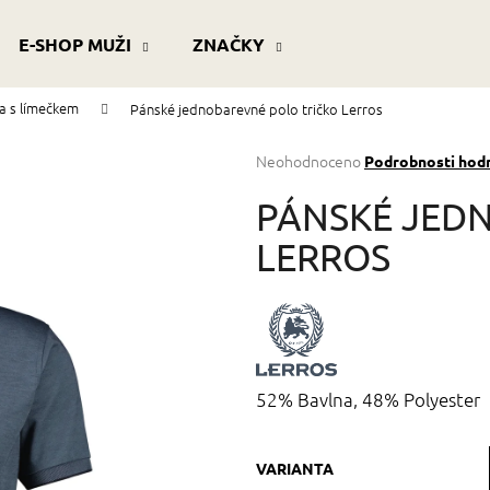
E-SHOP MUŽI
ZNAČKY
ka s límečkem
Pánské jednobarevné polo tričko Lerros
Co potřebujete najít?
Průměrné
Neohodnoceno
Podrobnosti hod
hodnocení
produktu
HLEDAT
PÁNSKÉ JED
je
0,0
LERROS
z
5
Doporučujeme
hvězdiček.
52% Bavlna, 48% Polyester
VARIANTA