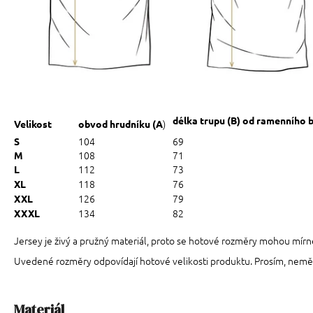
délka trupu (B) od ramenního 
)
Velikost
obvod hrudníku (A
104
69
S
108
71
M
112
73
L
118
76
XL
126
79
XXL
134
82
XXXL
Jersey je živý a pružný materiál, proto se hotové rozměry mohou mírn
Uvedené rozměry odpovídají hotové velikosti produktu. Prosím, neměřt
Materiál