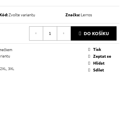
Zvolte variantu
Lerros
Kód:
Značka:
DO KOŠÍKU
Tisk
límečkem
ariantu
Zeptat se
Hlídat
 2XL, 3XL
Sdílet