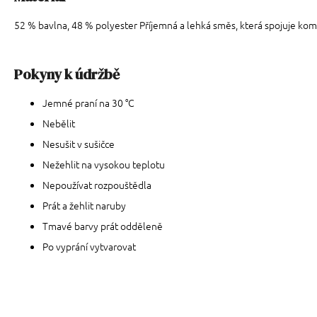
52 % bavlna, 48 % polyester Příjemná a lehká směs, která spojuje komf
Pokyny k údržbě
Jemné praní na 30 °C
Nebělit
Nesušit v sušičce
Nežehlit na vysokou teplotu
Nepoužívat rozpouštědla
Prát a žehlit naruby
Tmavé barvy prát odděleně
Po vyprání vytvarovat