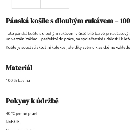
Pánská košile s dlouhým rukávem – 10
Tato pánská košile s dlouhým rukávem v čistě bílé barvě je nadčasový
univerzální základ – perfektní do práce, na společenské události i k le
Košile je součástí aktuální kolekce , ale díky svému klasickému vzhledu
Materiál
100 % bavlna
Pokyny k údržbě
40 °C jemné praní
Nebělit
Nesušit v sušičce