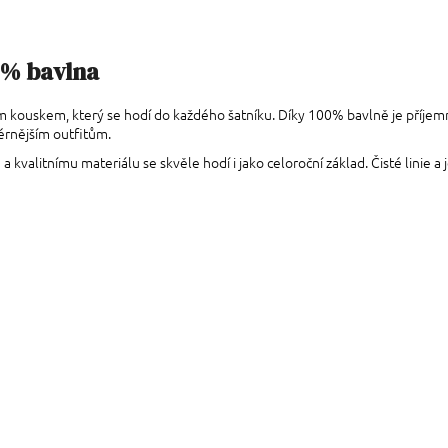
0% bavlna
m kouskem, který se hodí do každého šatníku. Díky 100% bavlně je příjemn
žérnějším outfitům.
 a kvalitnímu materiálu se skvěle hodí i jako celoroční základ. Čisté linie 