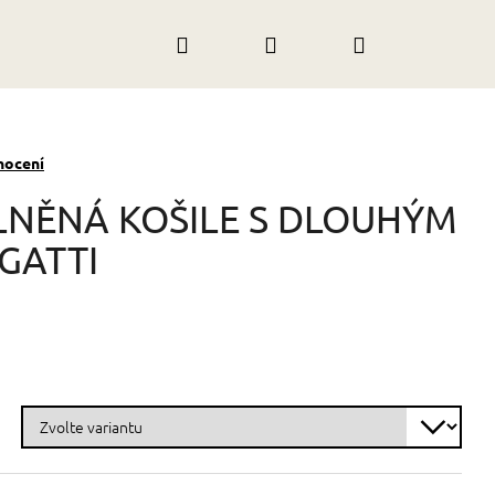
Hledat
Přihlášení
Nákupní
košík
nocení
LNĚNÁ KOŠILE S DLOUHÝM
GATTI