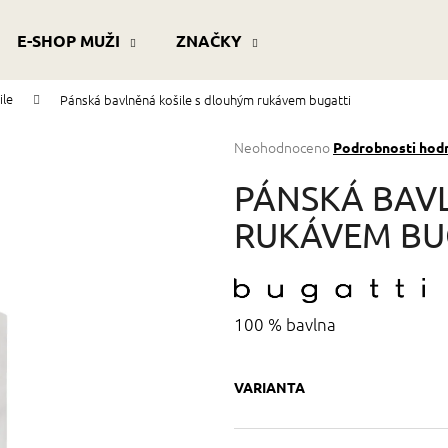
E-SHOP MUŽI
ZNAČKY
ile
Pánská bavlněná košile s dlouhým rukávem bugatti
Co potřebujete najít?
Průměrné
Neohodnoceno
Podrobnosti hod
hodnocení
produktu
HLEDAT
PÁNSKÁ BAV
je
0,0
RUKÁVEM BU
z
5
Doporučujeme
hvězdiček.
100 % bavlna
VARIANTA