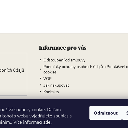
Zápatí
Informace pro vás
Odstoupení od smlouvy
Podmínky ochrany osobních údajů a Prohlášení 
obních údajů
cookies
VOP
Jak nakupovat
Kontakty
oužívá soubory cookie. Dalším
Odmítnout
 tohoto webu vyjadřujete souhlas s
váním.. Více informací
zde
.