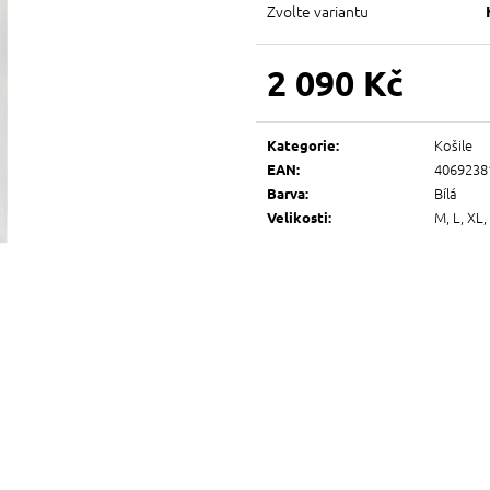
Zvolte variantu
2 090 Kč
Měrná
cena:
Košile
Kategorie
:
4069238
EAN
:
Bílá
Barva
:
M, L, XL,
Velikosti
: