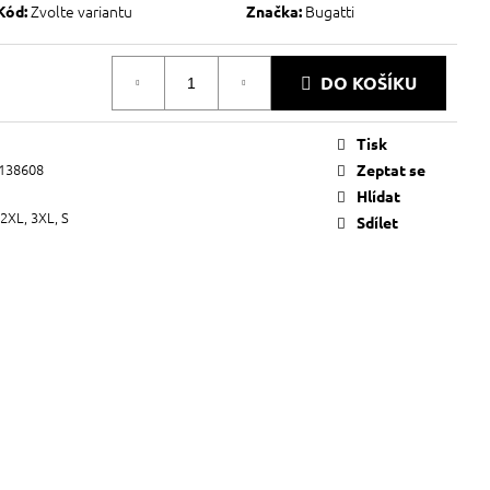
Zvolte variantu
Bugatti
Kód:
Značka:
DO KOŠÍKU
Tisk
138608
Zeptat se
Hlídat
 2XL, 3XL, S
Sdílet