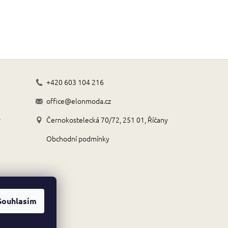
+420 603 104 216
office@elonmoda.cz
o
Černokostelecká 70/72, 251 01, Říčany
Obchodní podmínky
Souhlasím