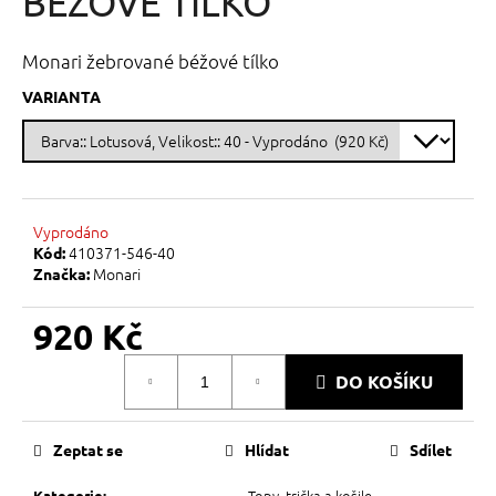
BÉŽOVÉ TÍLKO
č
z
u
5
j
hvězdiček.
Monari žebrované béžové tílko
e
m
VARIANTA
e
Vyprodáno
410371-546-40
Kód:
Monari
Značka:
920 Kč
Měrná
DO KOŠÍKU
cena:
Zeptat se
Hlídat
Sdílet
Topy, trička a košile
Kategorie
: