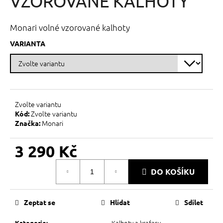
VZOROVANÉ KALHOTY
č
z
u
5
j
hvězdiček.
Monari volné vzorované kalhoty
e
m
VARIANTA
e
Zvolte variantu
Zvolte variantu
Kód:
Monari
Značka:
3 290 Kč
Měrná
DO KOŠÍKU
cena:
Zeptat se
Hlídat
Sdílet
Kalhoty a kraťasy
Kategorie
: