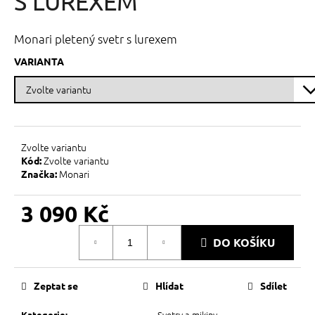
S LUREXEM
č
z
u
5
j
hvězdiček.
Monari pletený svetr s lurexem
e
m
VARIANTA
e
Zvolte variantu
Zvolte variantu
Kód:
Monari
Značka:
3 090 Kč
Měrná
DO KOŠÍKU
cena:
Zeptat se
Hlídat
Sdílet
Svetry a mikiny
Kategorie
: