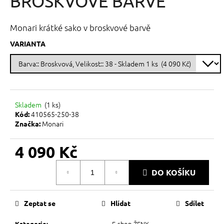
BROSKVOVÉ BARVĚ
č
z
u
5
j
hvězdiček.
Monari krátké sako v broskvové barvě
e
m
VARIANTA
e
Skladem
(
1 ks
)
410565-250-38
Kód:
Monari
Značka:
4 090 Kč
Měrná
DO KOŠÍKU
cena:
Zeptat se
Hlídat
Sdílet
E-shop ŽENY
Kategorie
: