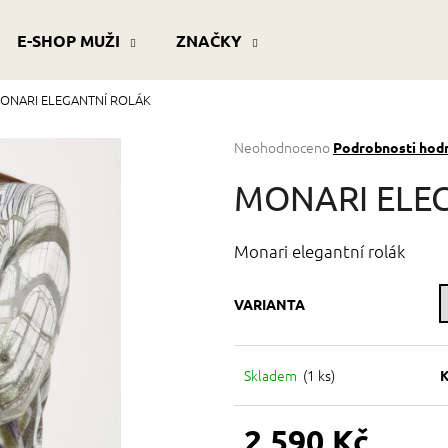
E-SHOP MUŽI
ZNAČKY
ONARI ELEGANTNÍ ROLÁK
Co potřebujete najít?
Průměrné
Neohodnoceno
Podrobnosti hod
hodnocení
produktu
HLEDAT
MONARI ELE
je
0,0
z
Monari elegantní rolák
5
Doporučujeme
hvězdiček.
VARIANTA
Skladem
(
1 ks
)
K
2 590 Kč