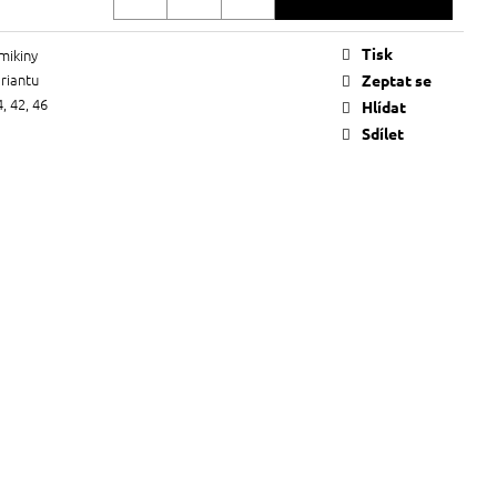
Tisk
mikiny
ariantu
Zeptat se
4, 42, 46
Hlídat
Sdílet