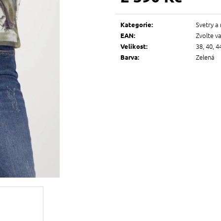
Měrná
cena:
Svetry a 
Kategorie
:
Zvolte v
EAN
:
38, 40, 4
Velikost
:
Zelená
Barva
: