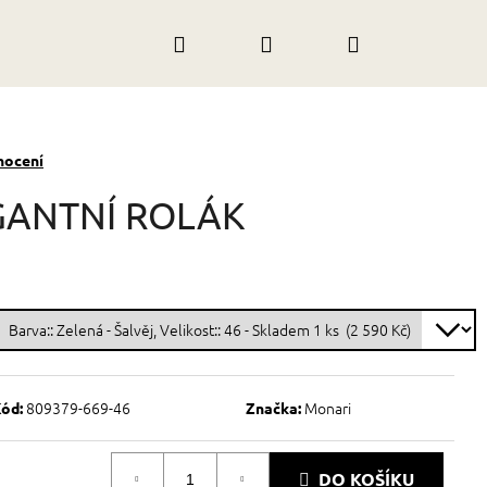
Hledat
Přihlášení
Nákupní
košík
nocení
GANTNÍ ROLÁK
809379-669-46
Monari
ód:
Značka:
DO KOŠÍKU