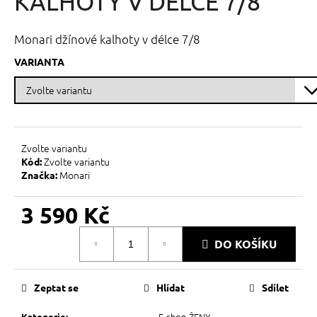
KALHOTY V DÉLCE 7/8
č
z
u
5
j
hvězdiček.
Monari džínové kalhoty v délce 7/8
e
m
VARIANTA
e
Zvolte variantu
Zvolte variantu
Kód:
Monari
Značka:
3 590 Kč
Měrná
DO KOŠÍKU
cena:
Zeptat se
Hlídat
Sdílet
E-shop ŽENY
Kategorie
: