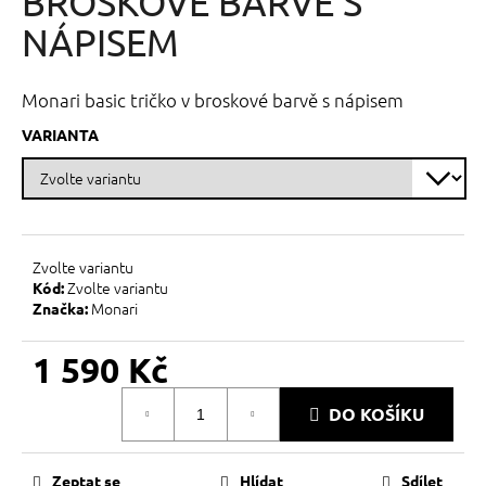
BROSKOVÉ BARVĚ S
č
z
u
5
NÁPISEM
j
hvězdiček.
e
m
Monari basic tričko v broskové barvě s nápisem
e
VARIANTA
Zvolte variantu
Zvolte variantu
Kód:
Monari
Značka:
1 590 Kč
Měrná
DO KOŠÍKU
cena:
Zeptat se
Hlídat
Sdílet