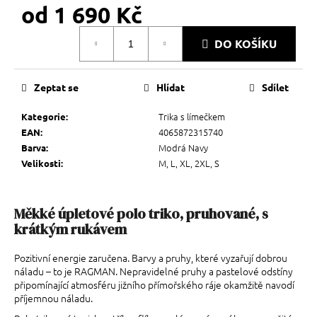
od
1 690 Kč
Měrná
DO KOŠÍKU
cena:
Zeptat se
Hlídat
Sdílet
Trika s límečkem
Kategorie
:
4065872315740
EAN
:
Modrá Navy
Barva
:
M, L, XL, 2XL, S
Velikosti
:
Měkké úpletové polo triko, pruhované, s
krátkým rukávem
Pozitivní energie zaručena. Barvy a pruhy, které vyzařují dobrou
náladu – to je RAGMAN. Nepravidelné pruhy a pastelové odstíny
připomínající atmosféru jižního přímořského ráje okamžitě navodí
příjemnou náladu.