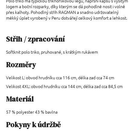
Polo triko má typickou tříknoflíkovou légu, náprsní kapsu s vyšitým
logem a boční rozparky, díky kterým se dá pohodlně nosit i volně
přes kalhoty. Pohodlný střih RAGMAN a snadno udržovatelný
měkký úplet vyrobený v Peru dotvářejí celkový komfort a lehkost.
Střih / zpracování
Softknit polo triko, pruhované, s krátkým rukávem
Rozměry
Velikost L: obvod hrudníku cca 116 cm, délka zad cca 74 cm
Velikost 4XL: obvod hrudníku cca 144 cm, délka zad cca 84,5 cm
Materiál
57 % polyester 43 % bavlna
Pokyny k údržbě