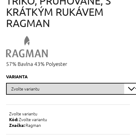
TRIKO, PRUHOVANÉ, S
č
z
u
5
KRÁTKÝM RUKÁVEM
j
hvězdiček.
e
RAGMAN
m
e
57% Bavlna 43% Polyester
VARIANTA
Zvolte variantu
Zvolte variantu
Kód:
Ragman
Značka: