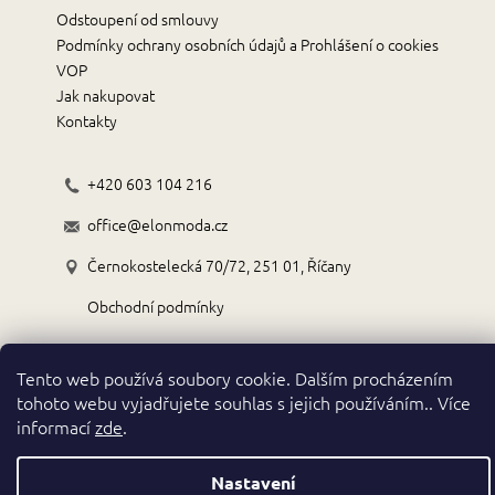
Odstoupení od smlouvy
Podmínky ochrany osobních údajů a Prohlášení o cookies
VOP
Jak nakupovat
Kontakty
+420 603 104 216
office@elonmoda.cz
Černokostelecká 70/72, 251 01, Říčany
Obchodní podmínky
Tento web používá soubory cookie. Dalším procházením
tohoto webu vyjadřujete souhlas s jejich používáním.. Více
informací
zde
.
Vytvořil Shoptet
Copyright 2026
. Všechna práva vyhrazena.
ELON classic fashion
Nastavení
Upravit nastavení cookies