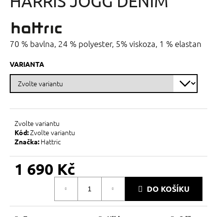
HARRIS JOGG DENIM
č
z
u
5
j
hvězdiček.
e
m
70 % bavlna, 24 % polyester, 5% viskoza, 1 % elastan
e
VARIANTA
Zvolte variantu
Zvolte variantu
Kód:
Hattric
Značka:
1 690 Kč
Měrná
DO KOŠÍKU
cena: