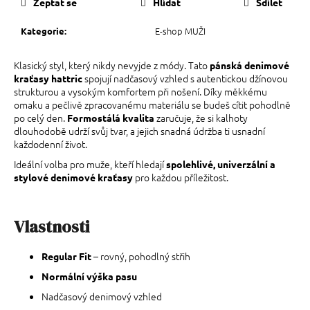
Zeptat se
Hlídat
Sdílet
E-shop MUŽI
Kategorie
:
Klasický styl, který nikdy nevyjde z módy. Tato
pánská denimové
spojují nadčasový vzhled s autentickou džínovou
kraťasy hattric
strukturou a vysokým komfortem při nošení. Díky měkkému
omaku a pečlivě zpracovanému materiálu se budeš cítit pohodlně
po celý den.
zaručuje, že si kalhoty
Formostálá kvalita
dlouhodobě udrží svůj tvar, a jejich snadná údržba ti usnadní
každodenní život.
Ideální volba pro muže, kteří hledají
spolehlivé, univerzální a
pro každou příležitost.
stylové denimové kraťasy
Vlastnosti
– rovný, pohodlný střih
Regular Fit
Normální výška pasu
Nadčasový denimový vzhled