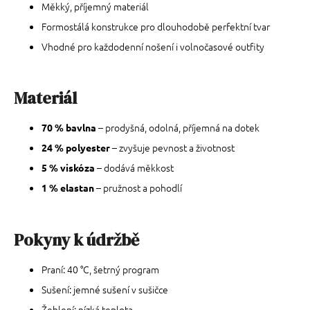
Měkký, příjemný materiál
Formostálá konstrukce pro dlouhodobě perfektní tvar
Vhodné pro každodenní nošení i volnočasové outfity
Materiál
– prodyšná, odolná, příjemná na dotek
70 % bavlna
– zvyšuje pevnost a životnost
24 % polyester
– dodává měkkost
5 % viskóza
– pružnost a pohodlí
1 % elastan
Pokyny k údržbě
Praní: 40 °C, šetrný program
Sušení: jemné sušení v sušičce
Žehlení: nízká teplota