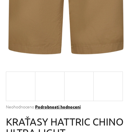
a
j
í
t
?
HLEDAT
D
o
p
Průměrné
Neohodnoceno
Podrobnosti hodnocení
hodnocení
o
produktu
KRAŤASY HATTRIC CHINO
r
je
u
0,0