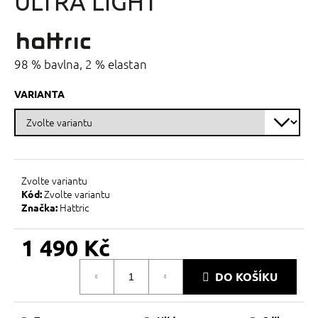
ULTRA LIGHT
č
z
u
5
j
hvězdiček.
e
m
98 % bavlna, 2 % elastan
e
VARIANTA
Zvolte variantu
Zvolte variantu
Kód:
Hattric
Značka:
1 490 Kč
Měrná
DO KOŠÍKU
cena: