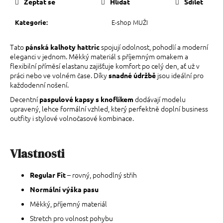
Zeptat se
Hlídat
Sdílet
E-shop MUŽI
Kategorie
:
Tato
spojují odolnost, pohodlí a moderní
pánská kalhoty hattric
eleganci v jednom. Měkký materiál s příjemným omakem a
flexibilní příměsí elastanu zajišťuje komfort po celý den, ať už v
práci nebo ve volném čase. Díky
jsou ideální pro
snadné údržbě
každodenní nošení.
Decentní
dodávají modelu
paspulové kapsy s knoflíkem
upravený, lehce formální vzhled, který perfektně doplní business
outfity i stylové volnočasové kombinace.
Vlastnosti
– rovný, pohodlný střih
Regular Fit
Normální výška pasu
Měkký, příjemný materiál
Stretch pro volnost pohybu