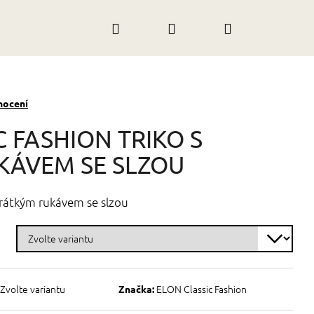
Hledat
Přihlášení
Nákupní
košík
nocení
C FASHION TRIKO S
KÁVEM SE SLZOU
 krátkým rukávem se slzou
Zvolte variantu
ELON Classic Fashion
Značka: