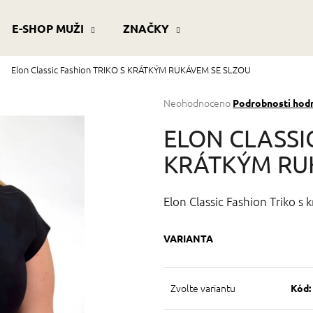
E-SHOP MUŽI
ZNAČKY
Elon Classic Fashion TRIKO S KRÁTKÝM RUKÁVEM SE SLZOU
Co potřebujete najít?
Průměrné
Neohodnoceno
Podrobnosti hod
hodnocení
produktu
HLEDAT
ELON CLASSI
je
0,0
KRÁTKÝM RU
z
5
Doporučujeme
hvězdiček.
Elon Classic Fashion Triko s
VARIANTA
Zvolte variantu
Kód: