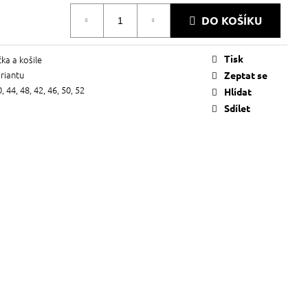
DO KOŠÍKU
Tisk
čka a košile
ariantu
Zeptat se
0, 44, 48, 42, 46, 50, 52
Hlídat
Sdílet