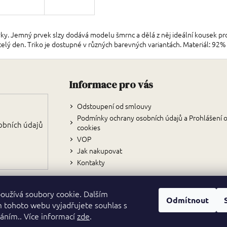
y. Jemný prvek slzy dodává modelu šmrnc a dělá z něj ideální kousek pro k
 celý den. Triko je dostupné v různých barevných variantách. Materiál: 92%
Zápatí
Informace pro vás
Odstoupení od smlouvy
Podmínky ochrany osobních údajů a Prohlášení 
obních údajů
cookies
VOP
Jak nakupovat
Kontakty
oužívá soubory cookie. Dalším
Odmítnout
 tohoto webu vyjadřujete souhlas s
váním.. Více informací
zde
.