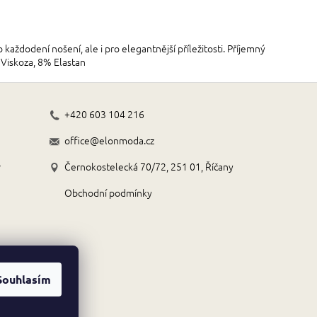
aždodení nošení, ale i pro elegantnější příležitosti. Příjemný
 Viskoza, 8% Elastan
+420 603 104 216
office@elonmoda.cz
o
Černokostelecká 70/72, 251 01, Říčany
Obchodní podmínky
Souhlasím