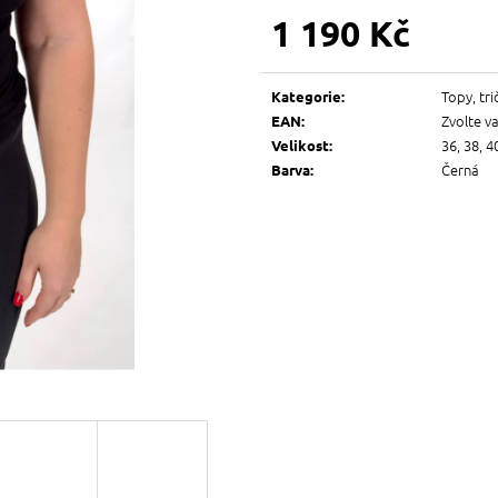
1 190 Kč
Měrná
cena:
Topy, tri
Kategorie
:
Zvolte v
EAN
:
36, 38, 4
Velikost
:
Černá
Barva
: