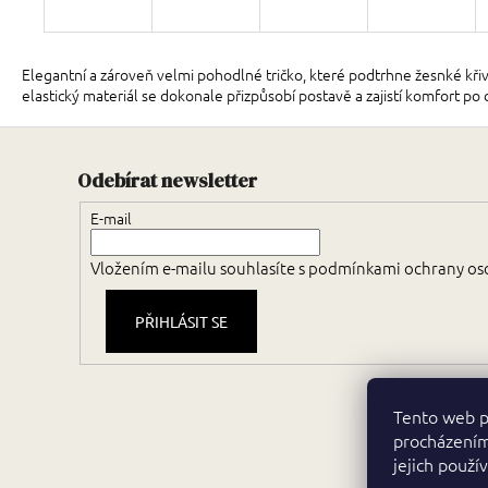
Elegantní a zároveň velmi pohodlné tričko, které podtrhne žesnké křivk
elastický materiál se dokonale přizpůsobí postavě a zajistí komfort po
Odebírat newsletter
E-mail
Vložením e-mailu souhlasíte s
podmínkami ochrany os
PŘIHLÁSIT SE
Tento web p
procházením
jejich použí