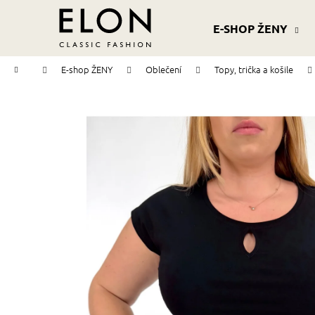
K
Přejít
na
o
E-SHOP ŽENY
obsah
Zpět
Zpět
š
do
do
í
Domů
E-shop ŽENY
Oblečení
Topy, trička a košile
k
obchodu
obchodu