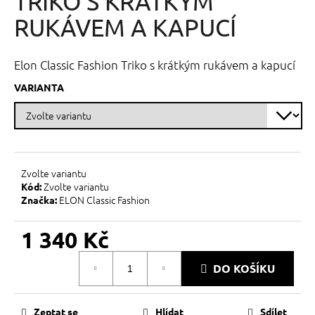
TRIKO S KRÁTKÝM
č
z
u
5
RUKÁVEM A KAPUCÍ
j
hvězdiček.
e
m
Elon Classic Fashion Triko s krátkým rukávem a kapucí
e
VARIANTA
Zvolte variantu
Zvolte variantu
Kód:
ELON Classic Fashion
Značka:
1 340 Kč
Měrná
DO KOŠÍKU
cena:
Zeptat se
Hlídat
Sdílet