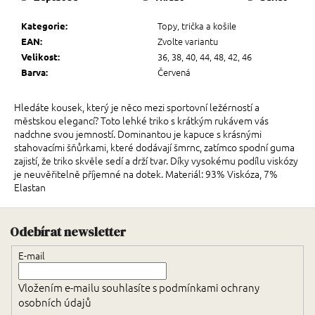
Topy, trička a košile
Kategorie
:
Zvolte variantu
EAN
:
36, 38, 40, 44, 48, 42, 46
Velikost
:
Červená
Barva
:
Hledáte kousek, který je něco mezi sportovní ležérností a
městskou elegancí? Toto lehké triko s krátkým rukávem vás
nadchne svou jemností. Dominantou je kapuce s krásnými
stahovacími šňůrkami, které dodávají šmrnc, zatímco spodní guma
zajistí, že triko skvěle sedí a drží tvar. Díky vysokému podílu viskózy
je neuvěřitelně příjemné na dotek. Materiál: 93% Viskóza, 7%
Elastan
Zápatí
Odebírat newsletter
E-mail
Vložením e-mailu souhlasíte s
podmínkami ochrany
osobních údajů