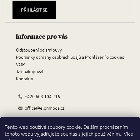
PŘIHLÁSIT SE
Informace pro vás
Odstoupení od smlouvy
Podmínky ochrany osobních údajů a Prohlášení o cookies
VOP
Jak nakupovat
Kontakty
+420 603 104 216
office@elonmoda.cz
Černokostelecká 70/72, 251 01, Říčany
Tento web používá soubory cookie. Dalším procházením
Obchodní podmínky
tohoto webu vyjadřujete souhlas s jejich používáním.. Více