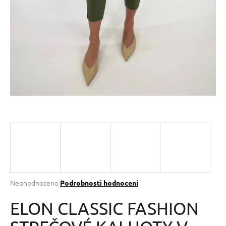
a
j
í
t
?
HLEDAT
D
o
p
Průměrné
Neohodnoceno
Podrobnosti hodnocení
hodnocení
o
produktu
ELON CLASSIC FASHION
r
je
u
0,0