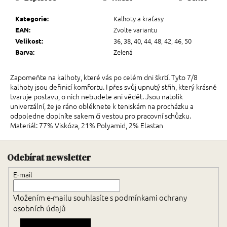
Kalhoty a kraťasy
Kategorie
:
Zvolte variantu
EAN
:
36, 38, 40, 44, 48, 42, 46, 50
Velikost
:
Zelená
Barva
:
Zapomeňte na kalhoty, které vás po celém dni škrtí. Tyto 7/8
kalhoty jsou definicí komfortu. I přes svůj upnutý střih, který krásně
tvaruje postavu, o nich nebudete ani vědět. Jsou natolik
univerzální, že je ráno obléknete k teniskám na procházku a
odpoledne doplníte sakem či vestou pro pracovní schůzku.
Materiál: 77% Viskóza, 21% Polyamid, 2% Elastan
Zápatí
Odebírat newsletter
E-mail
Vložením e-mailu souhlasíte s
podmínkami ochrany
osobních údajů