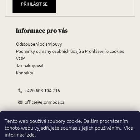
PŘIHLÁSIT SE
Informace pro vás
Odstoupení od smlouvy
Podmínky ochrany osobních údajů a Prohlášení o cookies
VOP
Jak nakupovat
Kontakty
+420 603 104 216
office@elonmoda.cz
Černokostelecká 70/72, 251 01, Říčany
Tento web používá soubory cookie. Dalším procházením
Obchodní podmínky
tohoto webu vyjadřujete souhlas s jejich používáním.. Více
informací
zde
.