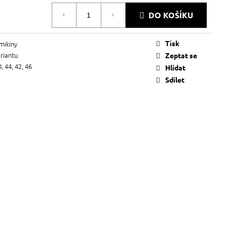
DO KOŠÍKU
Tisk
mikiny
ariantu
Zeptat se
0, 44, 42, 46
Hlídat
Sdílet