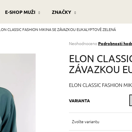
E-SHOP MUŽI
ZNAČKY
LON CLASSIC FASHION MIKINA SE ZÁVAZKOU EUKALYPTOVĚ ZELENÁ
Co potřebujete najít?
Průměrné
Neohodnoceno
Podrobnosti hod
hodnocení
produktu
HLEDAT
ELON CLASSI
je
0,0
ZÁVAZKOU E
z
5
Doporučujeme
hvězdiček.
ELON CLASSIC FASHION MI
VARIANTA
Zvolte variantu