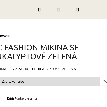
Hledat
Přihlášení
Nákupní
košík
nocení
C FASHION MIKINA SE
UKALYPTOVĚ ZELENÁ
KINA SE ZÁVAZKOU EUKALYPTOVĚ ZELENÁ
Zvolte variantu
Kód: