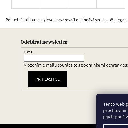
Pohodlná mikina se stylovou zavazovačkou dodává sportovně-elegantní v
Odebírat newsletter
E-mail
Vložením e-mailu souhlasíte s
podmínkami ochrany os
PŘIHLÁSIT SE
Tento web p
procházením
jejich použí