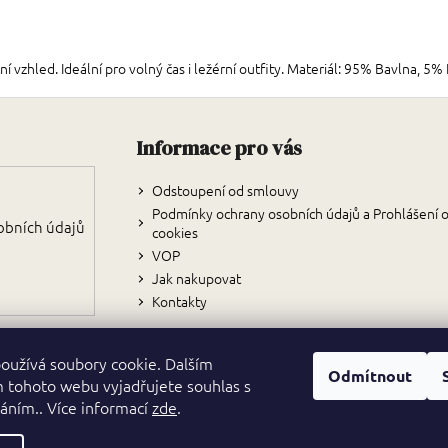
zhled. Ideální pro volný čas i ležérní outfity. Materiál: 95% Bavlna, 5% 
Zápatí
Informace pro vás
Odstoupení od smlouvy
Podmínky ochrany osobních údajů a Prohlášení 
obních údajů
cookies
VOP
Jak nakupovat
Kontakty
oužívá soubory cookie. Dalším
Odmítnout
 tohoto webu vyjadřujete souhlas s
váním.. Více informací
zde
.