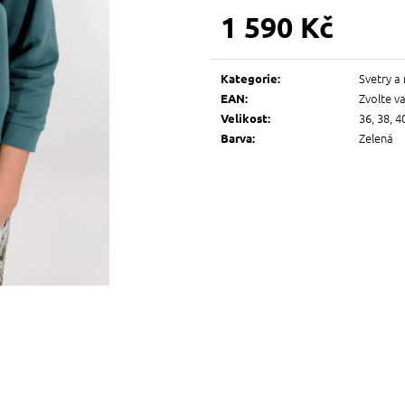
1 590 Kč
Měrná
cena:
Svetry a 
Kategorie
:
Zvolte v
EAN
:
36, 38, 4
Velikost
:
Zelená
Barva
: