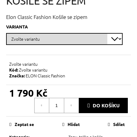
KOŠILE SE ZIPEM
č
z
u
5
j
hvězdiček.
Elon Classic Fashion Košile se zipem
e
m
VARIANTA
e
Zvolte variantu
Zvolte variantu
Kód:
ELON Classic Fashion
Značka:
1 790 Kč
Měrná
DO KOŠÍKU
cena:
Zeptat se
Hlídat
Sdílet
Topy, trička a košile
Kategorie
: