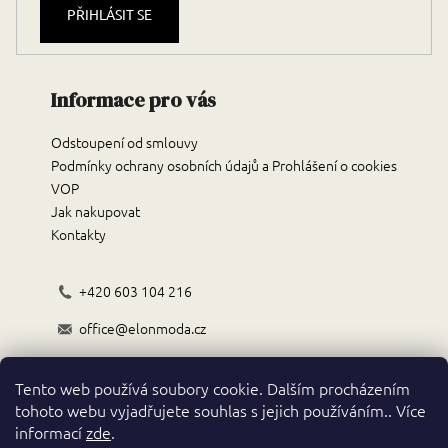
PŘIHLÁSIT SE
Informace pro vás
Odstoupení od smlouvy
Podmínky ochrany osobních údajů a Prohlášení o cookies
VOP
Jak nakupovat
Kontakty
+420 603 104 216
office@elonmoda.cz
Černokostelecká 70/72, 251 01, Říčany
Tento web používá soubory cookie. Dalším procházením
Obchodní podmínky
tohoto webu vyjadřujete souhlas s jejich používáním.. Více
informací
zde
.