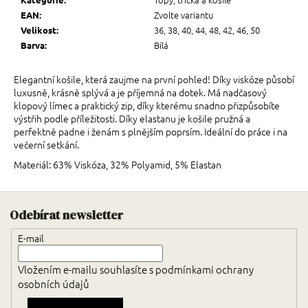
Zvolte variantu
EAN
:
36, 38, 40, 44, 48, 42, 46, 50
Velikost
:
Bílá
Barva
:
Elegantní košile, která zaujme na první pohled! Díky viskóze působí
luxusně, krásně splývá a je příjemná na dotek. Má nadčasový
klopový límec a praktický zip, díky kterému snadno přizpůsobíte
výstřih podle příležitosti. Díky elastanu je košile pružná a
perfektně padne i ženám s plnějším poprsím. Ideální do práce i na
večerní setkání.
Materiál: 63% Viskóza, 32% Polyamid, 5% Elastan
Zápatí
Odebírat newsletter
E-mail
Vložením e-mailu souhlasíte s
podmínkami ochrany
osobních údajů