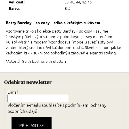
38, 40, 44, 42, 46
Velikost
:
Bílá
Barva
:
Betty Barclay – so cosy – triko s krátkým rukávem
Vzorované triko z kolekce Betty Barclay – so cosy – zaujme
ženským přiléhavým střihem a pohodlným jersey materiálem.
Kulatý výstřih a moderní vzor dodávají modelu svěží a stylový
vzhled, který snadno oživí každodenní outfit. Skvěle se hodí jak ke
kalhotám, tak k sukni pro pohodlný a zároveň elegantní styling.
Materiál: 95 % bavlna, 5 % elastan
Zápatí
Odebírat newsletter
E-mail
Vložením e-mailu souhlasíte s
podmínkami ochrany
osobních údajů
PŘIHLÁSIT SE