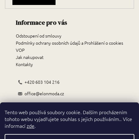
Informace pro vás
Odstoupení od smlouvy
Podmínky ochrany osobních údajů a Prohlášení o cookies
VOP
Jak nakupovat
Kontakty
+420 603 104 216
office@elonmoda.cz
Černokostelecká 70/72, 251 01, Říčany
Tento web používá soubory cookie. Dalším procházením
Obchodní podmínky
tohoto webu vyjadřujete souhlas s jejich používáním.. Více
informací
zde
.