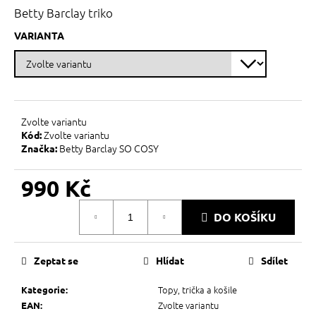
č
z
Betty Barclay triko
u
5
j
hvězdiček.
VARIANTA
e
m
e
Zvolte variantu
Zvolte variantu
Kód:
Betty Barclay SO COSY
Značka:
990 Kč
Měrná
DO KOŠÍKU
cena:
Zeptat se
Hlídat
Sdílet
Topy, trička a košile
Kategorie
:
Zvolte variantu
EAN
: