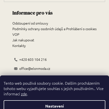
Informace pro vás
Odstoupení od smlouvy
Podmínky ochrany osobních údajů a Prohlášení o cookies
VOP
Jak nakupovat
Kontakty
+420 603 104 216
office@elonmoda.cz
Černokostelecká 70/72, 251 01, Říčany
Tento web používá soubory cookie. Dalším procházením
Obchodní podmínky
tohoto webu vyjadřujete souhlas s jejich používáním.. Více
informací
zde
.
Nastavení