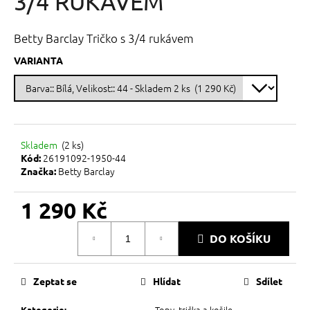
3/4 RUKÁVEM
č
z
u
5
j
hvězdiček.
Betty Barclay Tričko s 3/4 rukávem
e
m
VARIANTA
e
Skladem
(
2 ks
)
26191092-1950-44
Kód:
Betty Barclay
Značka:
1 290 Kč
Měrná
DO KOŠÍKU
cena:
Zeptat se
Hlídat
Sdílet
Topy, trička a košile
Kategorie
: