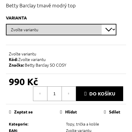
č
z
Betty Barclay tmavě modrý top
u
5
j
hvězdiček.
VARIANTA
e
m
e
Zvolte variantu
Zvolte variantu
Kód:
Betty Barclay SO COSY
Značka:
990 Kč
Měrná
DO KOŠÍKU
cena:
Zeptat se
Hlídat
Sdílet
Topy, trička a košile
Kategorie
:
Zvolte variantu
EAN
: