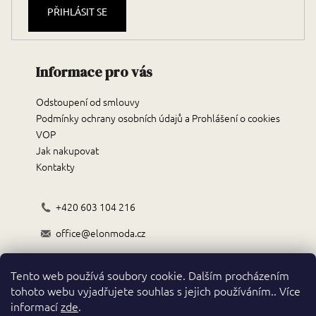
PŘIHLÁSIT SE
Informace pro vás
Odstoupení od smlouvy
Podmínky ochrany osobních údajů a Prohlášení o cookies
VOP
Jak nakupovat
Kontakty
+420 603 104 216
office@elonmoda.cz
Černokostelecká 70/72, 251 01, Říčany
Tento web používá soubory cookie. Dalším procházením
Obchodní podmínky
tohoto webu vyjadřujete souhlas s jejich používáním.. Více
informací
zde
.