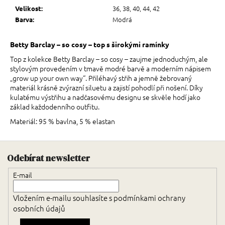
36, 38, 40, 44, 42
Velikost
:
Modrá
Barva
:
Betty Barclay – so cosy – top s širokými ramínky
Top z kolekce Betty Barclay – so cosy – zaujme jednoduchým, ale
stylovým provedením v tmavě modré barvě a moderním nápisem
„grow up your own way“. Přiléhavý střih a jemně žebrovaný
materiál krásně zvýrazní siluetu a zajistí pohodlí při nošení. Díky
kulatému výstřihu a nadčasovému designu se skvěle hodí jako
základ každodenního outfitu.
Materiál: 95 % bavlna, 5 % elastan
Zápatí
Odebírat newsletter
E-mail
Vložením e-mailu souhlasíte s
podmínkami ochrany
osobních údajů