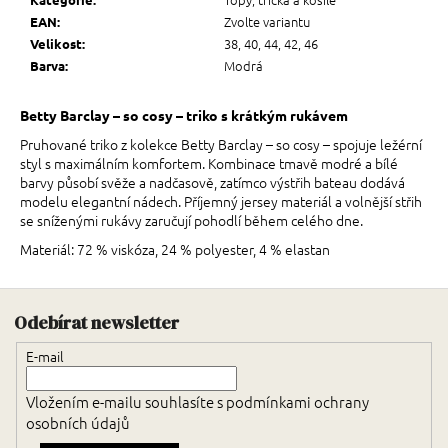
Zvolte variantu
EAN
:
38, 40, 44, 42, 46
Velikost
:
Modrá
Barva
:
Betty Barclay – so cosy – triko s krátkým rukávem
Pruhované triko z kolekce Betty Barclay – so cosy – spojuje ležérní
styl s maximálním komfortem. Kombinace tmavě modré a bílé
barvy působí svěže a nadčasově, zatímco výstřih bateau dodává
modelu elegantní nádech. Příjemný jersey materiál a volnější střih
se sníženými rukávy zaručují pohodlí během celého dne.
Materiál: 72 % viskóza, 24 % polyester, 4 % elastan
Zápatí
Odebírat newsletter
E-mail
Vložením e-mailu souhlasíte s
podmínkami ochrany
osobních údajů