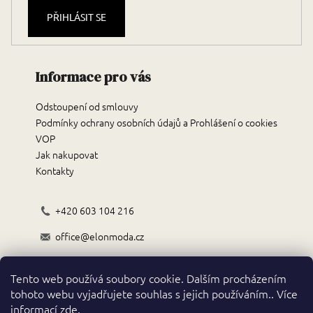
PŘIHLÁSIT SE
Informace pro vás
Odstoupení od smlouvy
Podmínky ochrany osobních údajů a Prohlášení o cookies
VOP
Jak nakupovat
Kontakty
+420 603 104 216
office@elonmoda.cz
Černokostelecká 70/72, 251 01, Říčany
Tento web používá soubory cookie. Dalším procházením
Obchodní podmínky
tohoto webu vyjadřujete souhlas s jejich používáním.. Více
informací
zde
.