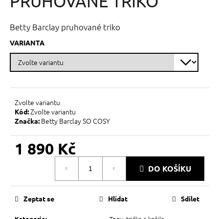
PRUHOVANÉ TRIKO
č
z
u
5
j
hvězdiček.
Betty Barclay pruhované triko
e
m
VARIANTA
e
Zvolte variantu
Zvolte variantu
Kód:
Betty Barclay SO COSY
Značka:
1 890 Kč
Měrná
DO KOŠÍKU
cena:
Zeptat se
Hlídat
Sdílet
Topy, trička a košile
Kategorie
: