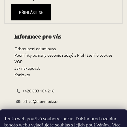
PŘIHLÁSIT SE
Informace pro vás
Odstoupení od smlouvy
Podmínky ochrany osobních údajů a Prohlášení o cookies
VOP
Jak nakupovat
Kontakty
+420 603 104 216
office@elonmoda.cz
Černokostelecká 70/72, 251 01, Říčany
Tento web používá soubory cookie. Dalším procházením
Obchodní podmínky
tohoto webu vyjadřujete souhlas s jejich používáním.. Více