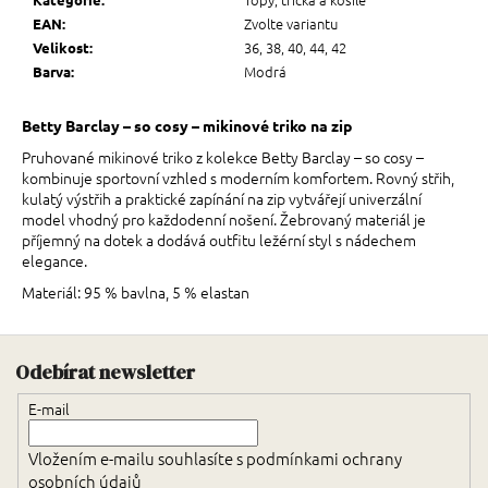
Zvolte variantu
EAN
:
36, 38, 40, 44, 42
Velikost
:
Modrá
Barva
:
Betty Barclay – so cosy – mikinové triko na zip
Pruhované mikinové triko z kolekce Betty Barclay – so cosy –
kombinuje sportovní vzhled s moderním komfortem. Rovný střih,
kulatý výstřih a praktické zapínání na zip vytvářejí univerzální
model vhodný pro každodenní nošení. Žebrovaný materiál je
příjemný na dotek a dodává outfitu ležérní styl s nádechem
elegance.
Materiál: 95 % bavlna, 5 % elastan
Zápatí
Odebírat newsletter
E-mail
Vložením e-mailu souhlasíte s
podmínkami ochrany
osobních údajů