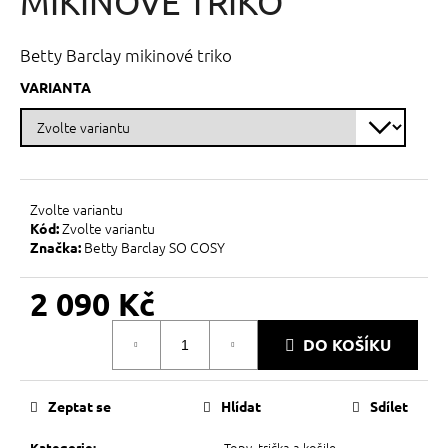
MIKINOVÉ TRIKO
č
z
u
5
j
hvězdiček.
Betty Barclay mikinové triko
e
m
VARIANTA
e
Zvolte variantu
Zvolte variantu
Kód:
Betty Barclay SO COSY
Značka:
2 090 Kč
Měrná
DO KOŠÍKU
cena:
Zeptat se
Hlídat
Sdílet
Topy, trička a košile
Kategorie
: