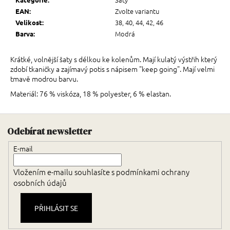
Zvolte variantu
EAN
:
38, 40, 44, 42, 46
Velikost
:
Modrá
Barva
:
Krátké, volnější šaty s délkou ke kolenům. Mají kulatý výstřih který
zdobí tkaničky a zajímavý potis s nápisem "keep going". Mají velmi
tmavě modrou barvu.
Materiál: 76 % viskóza, 18 % polyester, 6 % elastan.
Zápatí
Odebírat newsletter
E-mail
Vložením e-mailu souhlasíte s
podmínkami ochrany
osobních údajů
PŘIHLÁSIT SE