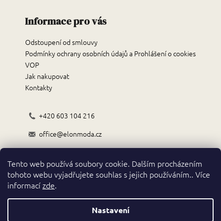
Informace pro vás
Odstoupení od smlouvy
Podmínky ochrany osobních údajů a Prohlášení o cookies
VOP
Jak nakupovat
Kontakty
+420 603 104 216
office@elonmoda.cz
Černokostelecká 70/72, 251 01, Říčany
Tento web používá soubory cookie. Dalším procházením
Obchodní podmínky
tohoto webu vyjadřujete souhlas s jejich používáním.. Více
informací
zde
.
Nastavení