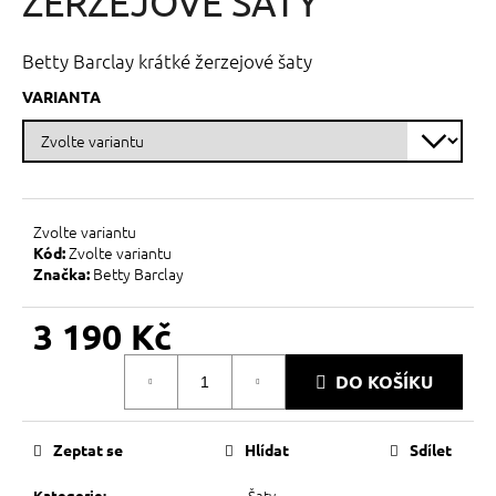
ŽERZEJOVÉ ŠATY
č
z
u
5
j
hvězdiček.
Betty Barclay krátké žerzejové šaty
e
m
VARIANTA
e
Zvolte variantu
Zvolte variantu
Kód:
Betty Barclay
Značka:
3 190 Kč
Měrná
DO KOŠÍKU
cena:
Zeptat se
Hlídat
Sdílet
Šaty
Kategorie
: