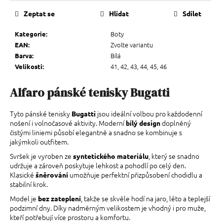
Zeptat se
Hlídat
Sdílet
Boty
Kategorie
:
Zvolte variantu
EAN
:
Bílá
Barva
:
41, 42, 43, 44, 45, 46
Velikosti
:
Alfaro pánské tenisky Bugatti
Tyto pánské tenisky
jsou ideální volbou pro každodenní
Bugatti
nošení i volnočasové aktivity. Moderní
doplněný
bílý design
čistými liniemi působí elegantně a snadno se kombinuje s
jakýmkoli outfitem.
Svršek je vyroben ze
, který se snadno
syntetického materiálu
udržuje a zároveň poskytuje lehkost a pohodlí po celý den.
Klasické
umožňuje perfektní přizpůsobení chodidlu a
šněrování
stabilní krok.
Model je
, takže se skvěle hodí na jaro, léto a teplejší
bez zateplení
podzimní dny. Díky nadměrným velikostem je vhodný i pro muže,
kteří potřebují více prostoru a komfortu.