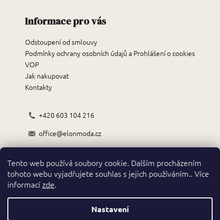
Informace pro vás
Odstoupení od smlouvy
Podmínky ochrany osobních údajů a Prohlášení o cookies
VOP
Jak nakupovat
Kontakty
+420 603 104 216
office@elonmoda.cz
Černokostelecká 70/72, 251 01, Říčany
Tento web používá soubory cookie. Dalším procházením
Obchodní podmínky
tohoto webu vyjadřujete souhlas s jejich používáním.. Více
informací
zde
.
Nastavení