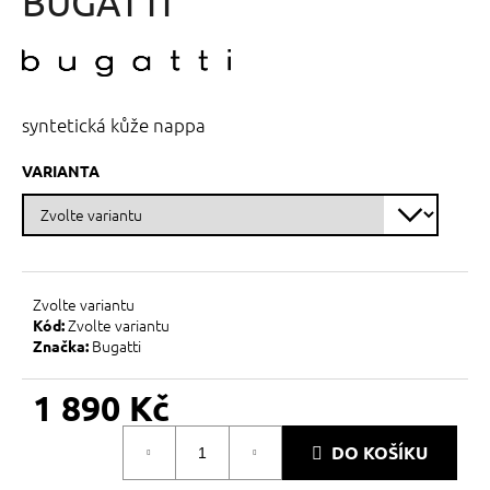
BUGATTI
č
z
u
5
j
hvězdiček.
e
m
e
syntetická kůže nappa
VARIANTA
Zvolte variantu
Zvolte variantu
Kód:
Bugatti
Značka:
1 890 Kč
Měrná
DO KOŠÍKU
cena: